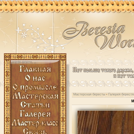
Мастерская бересты
•
Галерея берестя
М