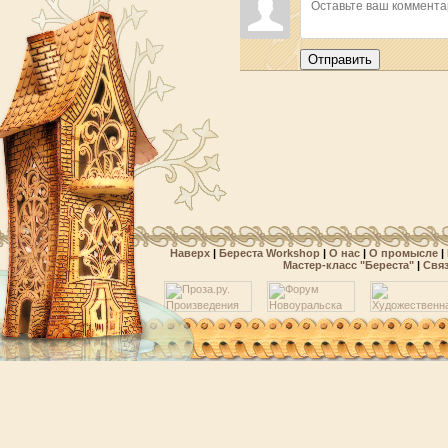
Отправить
Наверх
|
Береста Workshop
|
О нас
|
О промысле
|
Мастер-класс "Береста"
|
Свя